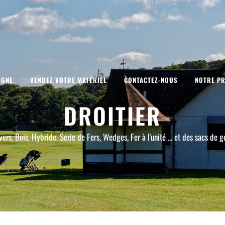
IGNE
VENDEZ VOTRE MATÉRIEL
CONTACTEZ-NOUS
NOTRE PR
DROITIER
vers, Bois, Hybride, Série de Fers, Wedges, Fer à l'unité ... et des sacs de go