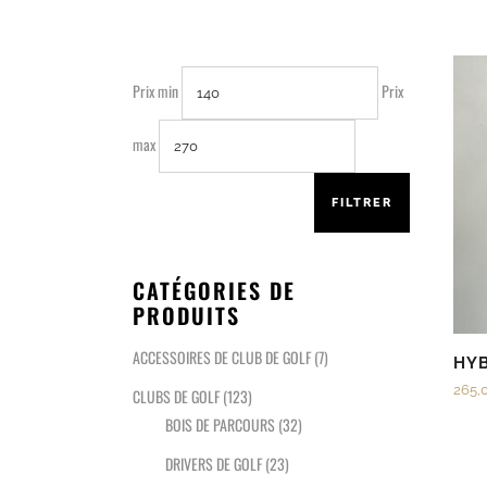
Prix min
Prix
max
FILTRER
CATÉGORIES DE
PRODUITS
ACCESSOIRES DE CLUB DE GOLF
(7)
HYB
265,
CLUBS DE GOLF
(123)
BOIS DE PARCOURS
(32)
DRIVERS DE GOLF
(23)