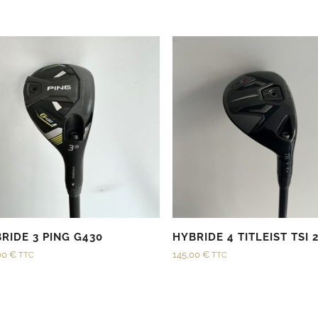
RIDE 3 PING G430
HYBRIDE 4 TITLEIST TSI 
00
€
145,00
€
TTC
TTC