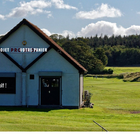
OJET
VOTRE PANIER
lf !