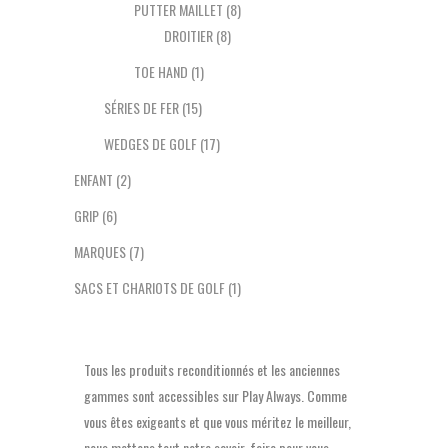
PUTTER MAILLET
(8)
DROITIER
(8)
TOE HAND
(1)
SÉRIES DE FER
(15)
WEDGES DE GOLF
(17)
ENFANT
(2)
GRIP
(6)
MARQUES
(7)
SACS ET CHARIOTS DE GOLF
(1)
Tous les produits reconditionnés et les anciennes
gammes sont accessibles sur Play Always. Comme
vous êtes exigeants et que vous méritez le meilleur,
nous mettons tout notre savoir-faire pour vous