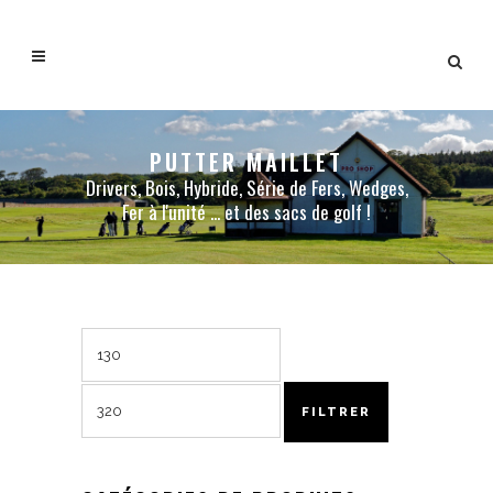
PUTTER MAILLET
Drivers, Bois, Hybride, Série de Fers, Wedges,
Fer à l'unité ... et des sacs de golf !
Prix
Prix
min
max
FILTRER