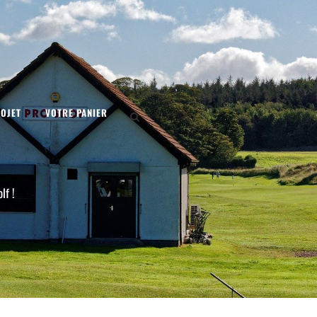
OJET
VOTRE PANIER
lf !