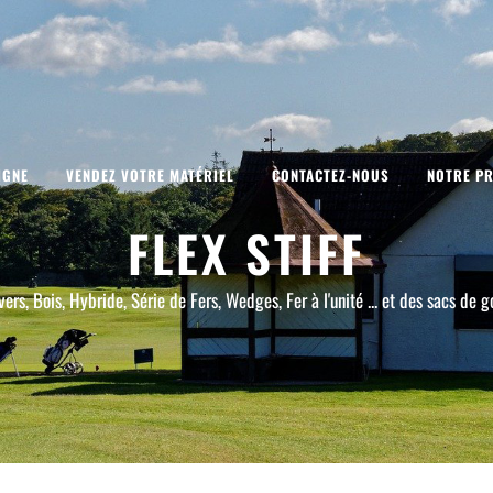
IGNE
VENDEZ VOTRE MATÉRIEL
CONTACTEZ-NOUS
NOTRE PR
FLEX STIFF
vers, Bois, Hybride, Série de Fers, Wedges, Fer à l'unité ... et des sacs de go