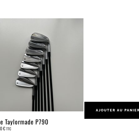
AJOUTER AU PANIE
ie Taylormade P790
00
€
TTC