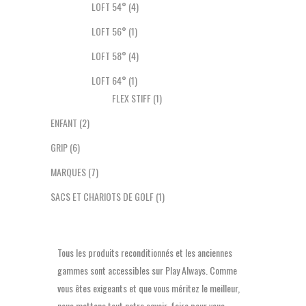
LOFT 54°
(4)
LOFT 56°
(1)
LOFT 58°
(4)
LOFT 64°
(1)
FLEX STIFF
(1)
ENFANT
(2)
GRIP
(6)
MARQUES
(7)
SACS ET CHARIOTS DE GOLF
(1)
Tous les produits reconditionnés et les anciennes
gammes sont accessibles sur Play Always. Comme
vous êtes exigeants et que vous méritez le meilleur,
nous mettons tout notre savoir-faire pour vous