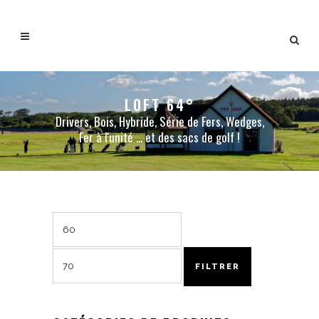
LOFT 64°
Drivers, Bois, Hybride, Série de Fers, Wedges,
Fer à l'unité ... et des sacs de golf !
Prix
Prix
min
max
FILTRER